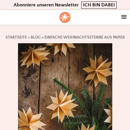
Skip
Skip
Skip
Abonniere unseren Newsletter
ICH BIN DABEI
to
to
to
primary
main
footer
navigation
content
STARTSEITE
»
BLOG
»
EINFACHE WEIHNACHTSSTERNE AUS PAPIER