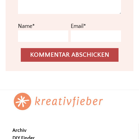
Name*
Email*
Footer
Archiv
DIY Finder