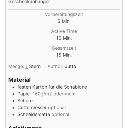
Geschenkanhänger
Vorbereitungszeit
Minuten
5
Min.
Active Time
Minuten
10
Min.
Gesamtzeit
Minuten
15
Min.
Menge:
1
Stern
Author:
Jutta
Material
festen Karton für die Schablone
Papier
160g/m2 oder mehr
Schere
Cuttermesser
optional
Schneidematte
optional
Anleitungen