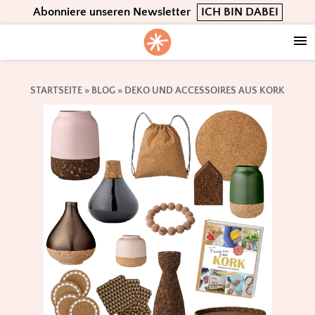
Skip
Skip
Skip
Abonniere unseren Newsletter
ICH BIN DABEI
to
to
to
primary
main
footer
navigation
content
STARTSEITE
»
BLOG
»
DEKO UND ACCESSOIRES AUS KORK