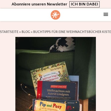
Skip
Skip
Skip
Abonniere unseren Newsletter
ICH BIN DABEI
to
to
to
primary
main
footer
navigation
content
STARTSEITE
»
BLOG
»
BUCHTIPPS FÜR EINE WEIHNACHTSBÜCHER KISTE