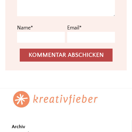
Name*
Email*
Footer
Archiv