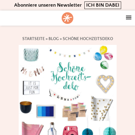
Skip
Skip
Skip
Abonniere unseren Newsletter
ICH BIN DABEI
to
to
to
primary
main
footer
navigation
content
STARTSEITE
»
BLOG
»
SCHÖNE HOCHZEITSDEKO