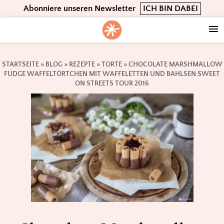
Skip
Skip
Skip
Abonniere unseren Newsletter
ICH BIN DABEI
to
to
to
primary
main
footer
navigation
content
STARTSEITE
»
BLOG
»
REZEPTE
»
TORTE
»
CHOCOLATE MARSHMALLOW
FUDGE WAFFELTÖRTCHEN MIT WAFFELETTEN UND BAHLSEN SWEET
ON STREETS TOUR 2016