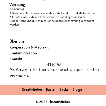
Werbung
COPYRIGHT
© Bilder und Texte: kreativfieber.de / Jutta Handrup und Maike Hedder.
Alle Fotos und Texte auf Kreativfieber.de unterliegen unserem
Urheberrecht und dürfen nicht ohne unsere Zustimmung verwendet
werden.
Über uns
Kooperation & Mediakit
Content creation
Kontakt
Facebook
Instagram
Pinterest
Als Amazon-Partner verdiene ich an qualifizierten
Verkäufen.
Kreativfieber - Basteln, Backen, Bloggen
© 2026 · kreativfieber