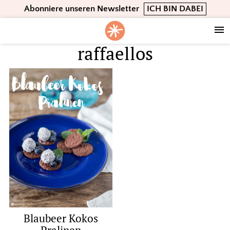
Skip
Skip
Skip
Abonniere unseren Newsletter
ICH BIN DABEI
to
to
to
primary
main
footer
navigation
content
raffaellos
Blaubeer Kokos
Pralinen