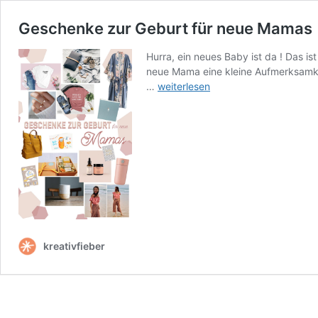
Geschenke zur Geburt für neue Mamas
Hurra, ein neues Baby ist da ! Das 
neue Mama eine kleine Aufmerksamk
Geschenke
…
weiterlesen
zur
Geburt
für
neue
Mamas
kreativfieber