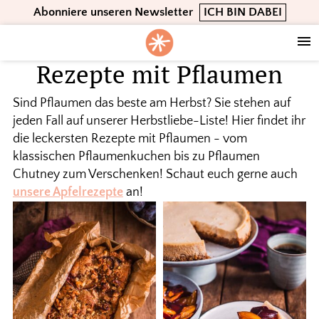
Skip
Skip
Skip
Abonniere unseren Newsletter
ICH BIN DABEI
to
to
to
primary
main
footer
navigation
content
Rezepte mit Pflaumen
Sind Pflaumen das beste am Herbst? Sie stehen auf
jeden Fall auf unserer Herbstliebe-Liste! Hier findet ihr
die leckersten Rezepte mit Pflaumen - vom
klassischen Pflaumenkuchen bis zu Pflaumen
Chutney zum Verschenken! Schaut euch gerne auch
unsere Apfelrezepte
an!