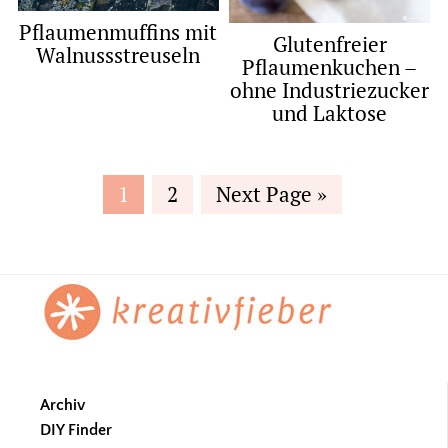
Pflaumenmuffins mit
Glutenfreier
Walnussstreuseln
Pflaumenkuchen –
ohne Industriezucker
und Laktose
Page
Page
Go
1
2
Next Page »
to
Footer
Archiv
DIY Finder