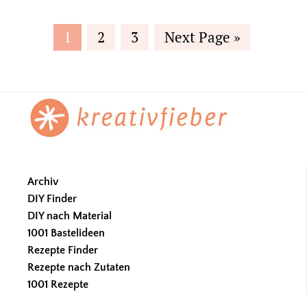
Page
Page
Page
Go
1
2
3
Next Page »
to
Footer
Archiv
DIY Finder
DIY nach Material
1001 Bastelideen
Rezepte Finder
Rezepte nach Zutaten
1001 Rezepte