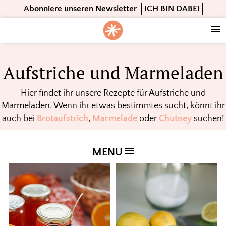
Skip
Skip
Skip
Abonniere unseren Newsletter
ICH BIN DABEI
to
to
to
primary
main
footer
navigation
content
Aufstriche und Marmeladen
Hier findet ihr unsere Rezepte für Aufstriche und
Marmeladen. Wenn ihr etwas bestimmtes sucht, könnt ihr
auch bei
Brotaufstrich
,
Marmelade
oder
Chutney
suchen!
MENU